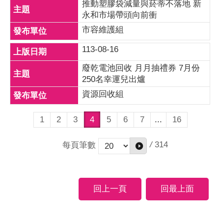
推動塑膠袋減量與菸蒂不落地 新
永和市場帶頭向前衝
市容維護組
113-08-16
廢乾電池回收 月月抽禮券 7月份
250名幸運兒出爐
資源回收組
1
2
3
4
5
6
7
...
16
/
314
每頁筆數
回上一頁
回最上面