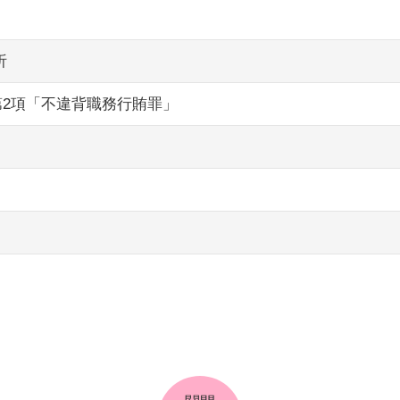
析
條第2項「不違背職務行賄罪」